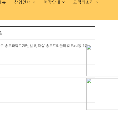
메뉴
창업안내
매장안내
고객의소리
점
 송도과학로28번길 8, 더샵 송도트리플타워 East동 1층