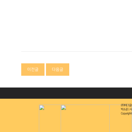
이전글
다음글
(주)테그글
테그공식블로그 바
박소운 | 사
Copyrigh
(주)테그글로벌
| 서울특별
가맹문의 1811-8442
| 
Copyright© (주)테그글로벌 All