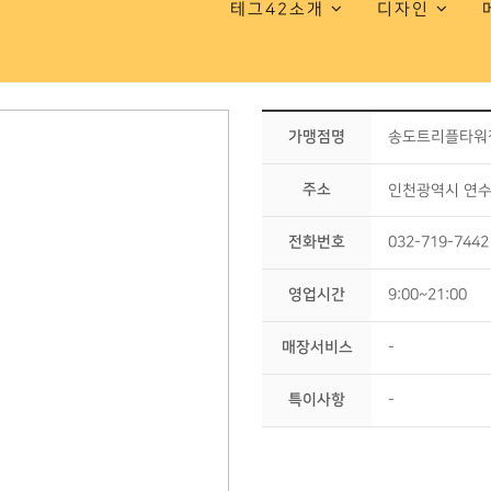
테그42소개
디자인
가맹점명
송도트리플타워
주소
인천광역시 연수구
전화번호
032-719-7442
영업시간
9:00~21:00
매장서비스
-
특이사항
-