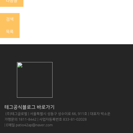
다음글
검색
목록
테그공식블로그 바로가기
(주)테그글로벌
| 서울특별시 성동구 성수이로 66, 911호
| 대표자 박소운
가맹문의 1811-8442
| 사업자등록번호 833-81-02028
| E메일 patio42ap@naver.com