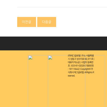
이전글
다음글
(주)테그글로벌 | 주소 서울특별
시 성동구 성수이로 66, 911호 |
대표자 박소운 | 사업자 등록번
호 : 833-81-02028 | 대표번호
: 1811-8442 | Copyright© 주
식회사 테그글로벌. All Rights R
eserved.
테그공식블로그 바로가기
(주)테그글로벌
| 서울특별시 성동구 성수이로 66, 911호
| 대표자
가맹문의 1811-8442
| 사업자등록번호 833-81-02028
| E메일 p
Copyright© (주)테그글로벌 All Rights Reserved.